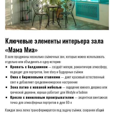
Ключевые элементы интерьера зала
«Мама Миа»
В зале продуманы несколько съёмочных зон, которые можно использовать
отдельно или объединять в одну историю:
Кровать с балдахином
— создаёт мягкую, романтичную атмосферу,
подходит для портретов, love story и будуарных съёмок
Окна с бирюзовыми ставнями
— дают красивый естественный
свет и добавляют средиземноморское настроение
Зона патио с кованой мебелью
— ощущение южного дворика или
греческой деревни, хорошо работает для lifestyle и fashion
Кресло с виниловым проигрывателем
— акцентная винтажная
точка для атмосферных портретов в духе 60-х
Каждая зона легко трансформируется под задачу съёмки, сохраняя общий