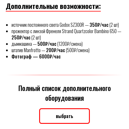
Дополнительные возможности:
источник постоянного света Godox SZ300R —
350₽/час
(2 шт)
прожектор с линзой Френеля Strand Quartzcolor Bambino 650 —
250₽/час
(2 шт)
дыммашина —
500₽/час
(1200₽/смена)
штатив Manfrotto —
200₽/час
(500₽/смена)
Фотограф — 6000₽/час
Полный список дополнительного
оборудования
выбрать