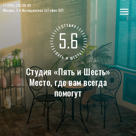
+7 (915) 210-08-89
Москва, 3-я Мытищинская 3с1 офис 601
Студия «Пять и Шесть»
Место, где вам всегда
помогут