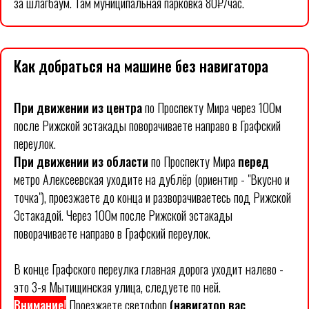
за шлагбаум. Там муниципальная парковка 80₽/час.
Как добраться на машине без навигатора
При движении из центра
по Проспекту Мира через 100м
после Рижской эстакады поворачиваете направо в Графский
переулок.
При движении из области
по Проспекту Мира
перед
метро Алексеевская уходите на дублёр (ориентир - "Вкусно и
точка"), проезжаете до конца и разворачиваетесь под Рижской
Эстакадой. Через 100м после Рижской эстакады
поворачиваете направо в Графский переулок.
В конце Графского переулка главная дорога уходит налево -
это 3-я Мытищинская улица, следуете по ней.
Внимание!
Проезжаете светофор
(навигатор вас