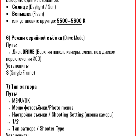
Солнце
(Daylight / Sun)
Вспышка
(Flash)
или установите вручную:
5500–5600
K
6) Режим серийной съёмки
(Drive Mode)
Путь:
→
Диск
DRIVE
(Верхняя панель камеры, слева, под диском
переключения ИСО)
Установить:
S
(Single Frame)
7) Тип затвора
Путь:
→
MENU/OK
→ М
еню фотосъёмки/Photo menus
→
Настройка съемки / Shooting Setting
(иконка камеры)
→ 1/2
→
Тип затвора / Shooter Type
Установить: