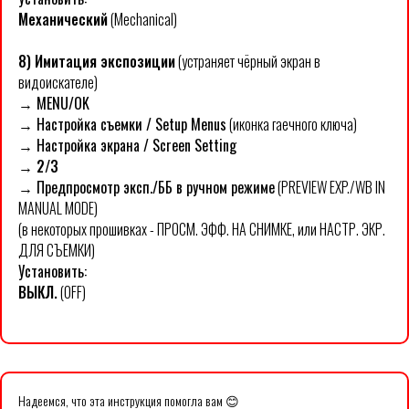
Механический
(Mechanical)
8) Имитация экспозиции
(устраняет чёрный экран в
видоискателе)
→
MENU/OK
→ Настройка съемки / Setup Menus
(иконка гаечного ключа)
→
Настройка экрана / Screen Setting
→ 2/3
→
Предпросмотр эксп./ББ в ручном режиме
(PREVIEW EXP./WB IN
MANUAL MODE)
(в некоторых прошивках - ПРОСМ. ЭФФ. НА СНИМКЕ, или НАСТР. ЭКР.
ДЛЯ СЪЕМКИ)
Установить:
ВЫКЛ.
(OFF)
Надеемся, что эта инструкция помогла вам 😊