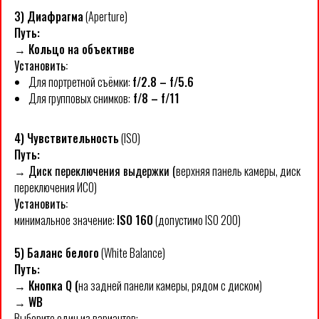
3) Диафрагма
(Aperture)
Путь:
→
Кольцо на объективе
Установить:
Для портретной съёмки:
f/2.8 – f/5.6
Для групповых снимков:
f/8 – f/11
4) Чувствительность
(ISO)
Путь:
→ Диск переключения выдержки (
верхняя панель камеры, диск
переключения ИСО)
Установить:
минимальное значение:
ISO 160
(допустимо ISO 200)
5) Баланс белого
(White Balance)
Путь:
→ Кнопка Q (
на задней панели камеры, рядом с диском)
→ WB
Выберите один из вариантов: